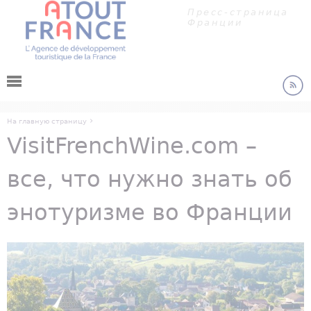
Панель управления cookies
Jump to navigation
Пресс-страница
Франции
›
На главную страницу
VisitFrenchWine.com –
You are here
все, что нужно знать об
энотуризме во Франции