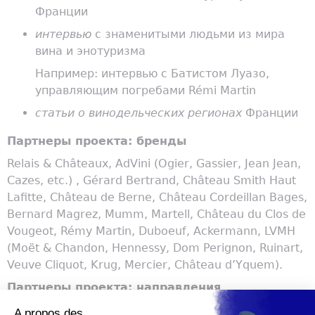
Франции
интервью
с знаменитыми людьми из мира
вина и энотуризма
Например: интервью с Батистом Луазо,
управляющим погребами Rémi Martin
статьи о винодельческих регионах
Франции
Партнеры проекта: бренды
Relais & Châteaux, AdVini (Ogier, Gassier, Jean Jean,
Cazes, etc.) , Gérard Bertrand, Château Smith Haut
Lafitte, Château de Berne, Château Cordeillan Bages,
Bernard Magrez, Mumm, Martell, Château du Clos de
Vougeot, Rémy Martin, Duboeuf, Ackermann, LVMH
(Moët & Chandon, Hennessy, Dom Perignon, Ruinart,
Veuve Cliquot, Krug, Mercier, Château d’Yquem).
Партнеры проекта: направления
Бордо, Шампань, Долина Роны, Прованс, Эльзас,