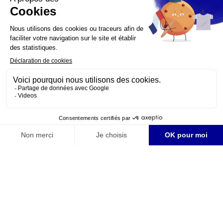
Долина Луары, Юго-запад и Арманьяк, Коньяк,
Савойя, Пэи д'Ок, Руссильон, Лангедок,
Бургундия, Божоле
VisitFrenchWine