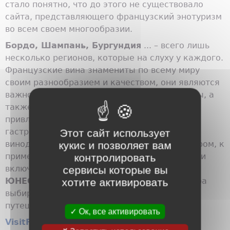
стало понятно, что до этого не существовало
сайта, представляющего французский энотуризм
во всем своем многообразии.
Бордо, Шампань, Бургундия
... – всего лишь
несколько регионов, которые на слуху у каждого.
Французские вина знамениты по всему миру
своим разнообразием и качеством, они являются
важной частью культурного наследия страны, а
также одним из главных факторов
привлекательности Франции (наравне с
гастрономией), отражая многообразие
Этот сайт использует
винодельческих областей и пейзажей. Недаром, к
кукис и позволяет вам
примеру, виноградники Шампани и Бургундии
контролировать
включены в список Всемирного наследия
сервисы которые вы
ЮНЕСКО
. Все больше туристов со всего мира
хотите активировать
выбирают энотуризм тематикой своего
путешествия по Франции.
Ок, все активировать
VisitFrenchWine.com
представляет собой